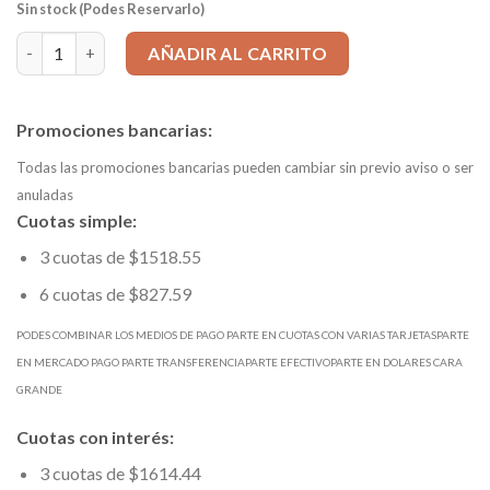
Sin stock (Podes Reservarlo)
Mecha HSS d 2,78mm Estandar DIN338 mango=2,78 Ltotal=61mm 
AÑADIR AL CARRITO
Promociones bancarias:
Todas las promociones bancarias pueden cambiar sin previo aviso o ser
anuladas
Cuotas simple:
3 cuotas de $1518.55
6 cuotas de $827.59
PODES COMBINAR LOS MEDIOS DE PAGO PARTE EN CUOTAS CON VARIAS TARJETASPARTE
EN MERCADO PAGO PARTE TRANSFERENCIAPARTE EFECTIVOPARTE EN DOLARES CARA
GRANDE
Cuotas con interés:
3 cuotas de $1614.44