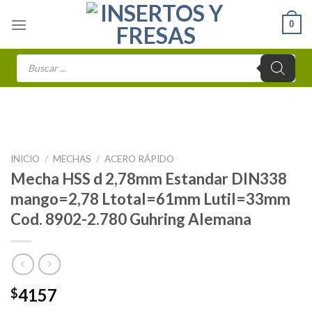
Skip
0
to
content
Búsqueda
de
productos
INICIO
/
MECHAS
/
ACERO RÁPIDO
Mecha HSS d 2,78mm Estandar DIN338
mango=2,78 Ltotal=61mm Lutil=33mm
Cod. 8902-2.780 Guhring Alemana
4157
$