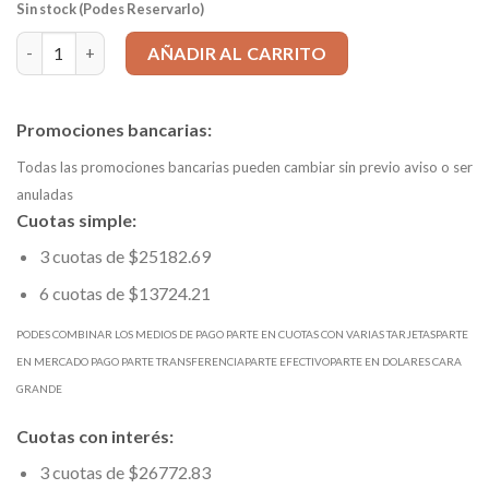
Sin stock (Podes Reservarlo)
Mecha HSS d 8,30mm LARGA DIN 340 mango=8,3 Ltotal=165mm L
AÑADIR AL CARRITO
Promociones bancarias:
Todas las promociones bancarias pueden cambiar sin previo aviso o ser
anuladas
Cuotas simple:
3 cuotas de $25182.69
6 cuotas de $13724.21
PODES COMBINAR LOS MEDIOS DE PAGO PARTE EN CUOTAS CON VARIAS TARJETASPARTE
EN MERCADO PAGO PARTE TRANSFERENCIAPARTE EFECTIVOPARTE EN DOLARES CARA
GRANDE
Cuotas con interés:
3 cuotas de $26772.83