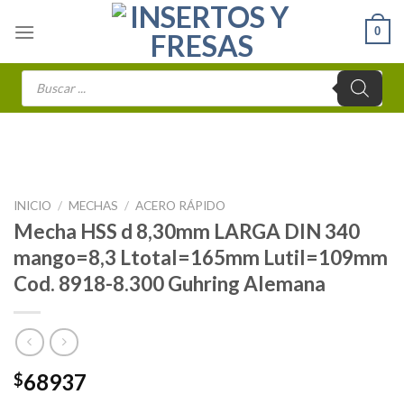
Skip
0
to
content
Búsqueda
de
productos
INICIO
/
MECHAS
/
ACERO RÁPIDO
Mecha HSS d 8,30mm LARGA DIN 340
mango=8,3 Ltotal=165mm Lutil=109mm
Cod. 8918-8.300 Guhring Alemana
68937
$