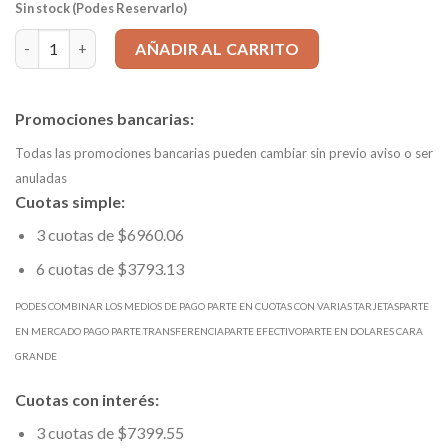
Sin stock (Podes Reservarlo)
Mecha HSS d 9,80mm Estandar DIN338 mango=9,8 Ltotal=133mm 
AÑADIR AL CARRITO
Promociones bancarias:
Todas las promociones bancarias pueden cambiar sin previo aviso o ser
anuladas
Cuotas simple:
3 cuotas de $6960.06
6 cuotas de $3793.13
PODES COMBINAR LOS MEDIOS DE PAGO PARTE EN CUOTAS CON VARIAS TARJETASPARTE
EN MERCADO PAGO PARTE TRANSFERENCIAPARTE EFECTIVOPARTE EN DOLARES CARA
GRANDE
Cuotas con interés:
3 cuotas de $7399.55