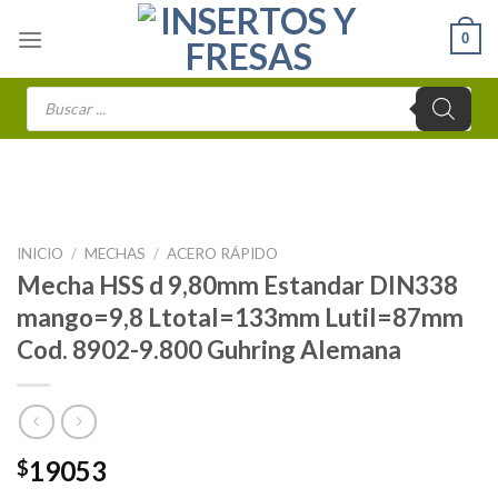
Skip
0
to
content
Búsqueda
de
productos
INICIO
/
MECHAS
/
ACERO RÁPIDO
Mecha HSS d 9,80mm Estandar DIN338
mango=9,8 Ltotal=133mm Lutil=87mm
Cod. 8902-9.800 Guhring Alemana
19053
$