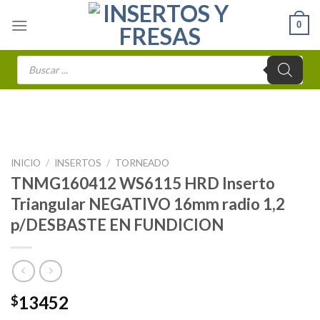
Skip
0
to
content
Búsqueda
de
productos
INICIO
/
INSERTOS
/
TORNEADO
TNMG160412 WS6115 HRD Inserto
Triangular NEGATIVO 16mm radio 1,2
p/DESBASTE EN FUNDICION
13452
$