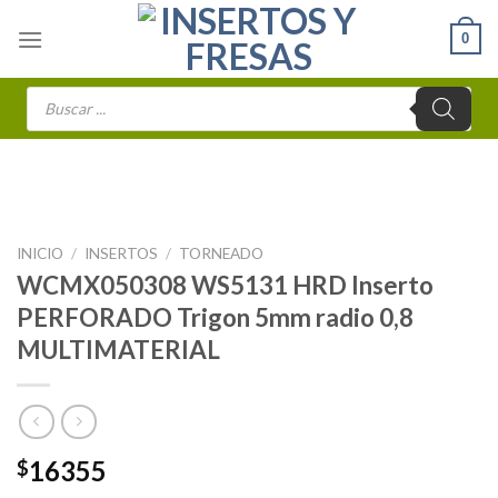
Skip
0
to
content
Búsqueda
de
productos
INICIO
/
INSERTOS
/
TORNEADO
WCMX050308 WS5131 HRD Inserto
PERFORADO Trigon 5mm radio 0,8
MULTIMATERIAL
16355
$