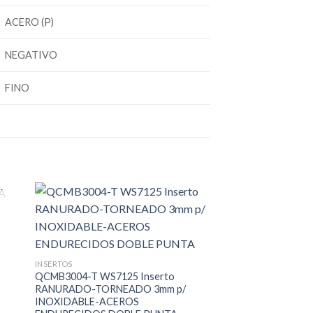
ACERO (P)
NEGATIVO
FINO
SIN EXIS
INSERTOS
TORNEADO
QCMB3004-T WS7125 Inserto
QPMB2010 WS7125 
RANURADO-TORNEADO 3mm p/
PERFILADO REDON
INOXIDABLE-ACEROS
INOXIDABLEDOBLE