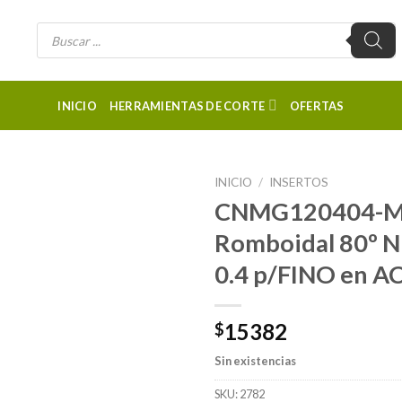
Búsqueda
de
productos
INICIO
HERRAMIENTAS DE CORTE
OFERTAS
INICIO
/
INSERTOS
CNMG120404-MT
Romboidal 80º 
0.4 p/FINO en 
15382
$
Sin existencias
SKU:
2782