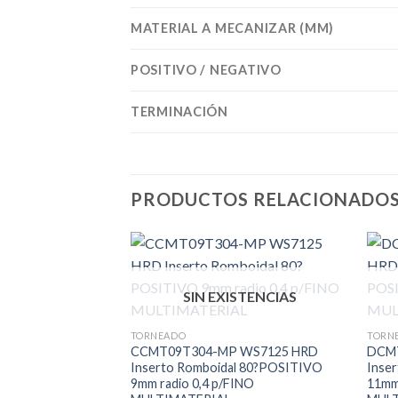
MATERIAL A MECANIZAR (MM)
POSITIVO / NEGATIVO
TERMINACIÓN
PRODUCTOS RELACIONADO
SIN EXISTENCIAS
TORNEADO
TORN
CCMT09T304-MP WS7125 HRD
DCM
Inserto Romboidal 80?POSITIVO
Inse
9mm radio 0,4 p/FINO
11mm