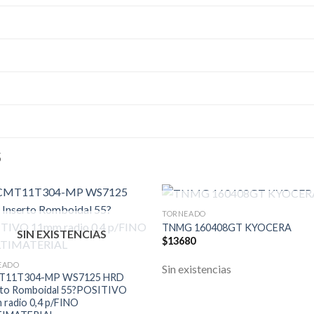
S
SIN EXISTENCIAS
TORNEADO
TNMG 160408GT KYOCERA
SIN EXISTENCIAS
$
13680
EADO
Sin existencias
T11T304-MP WS7125 HRD
rto Romboidal 55?POSITIVO
 radio 0,4 p/FINO