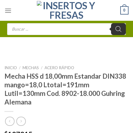
Skip
0
to
content
Búsqueda
de
productos
INICIO
/
MECHAS
/
ACERO RÁPIDO
Mecha HSS d 18,00mm Estandar DIN338
mango=18,0 Ltotal=191mm
Lutil=130mm Cod. 8902-18.000 Guhring
Alemana