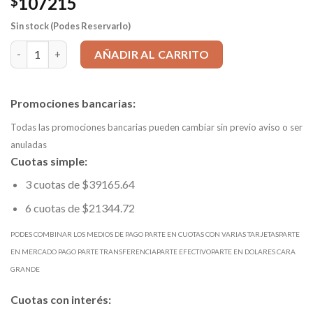
107215
$
Sin stock (Podes Reservarlo)
Mecha HSS d 18,00mm Estandar DIN338 mango=18,0 Ltotal=191
AÑADIR AL CARRITO
Promociones bancarias:
Todas las promociones bancarias pueden cambiar sin previo aviso o ser
anuladas
Cuotas simple:
3 cuotas de $39165.64
6 cuotas de $21344.72
PODES COMBINAR LOS MEDIOS DE PAGO PARTE EN CUOTAS CON VARIAS TARJETASPARTE
EN MERCADO PAGO PARTE TRANSFERENCIAPARTE EFECTIVOPARTE EN DOLARES CARA
GRANDE
Cuotas con interés: