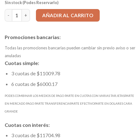
Sin stock (Podes Reservarlo)
Mecha HSS d 5,20mm LARGA DIN 340 mango=5,2 Ltotal=132mm L
AÑADIR AL CARRITO
Promociones bancarias:
Todas las promociones bancarias pueden cambiar sin previo aviso o ser
anuladas
Cuotas simple:
3 cuotas de $11009.78
6 cuotas de $6000.17
PODES COMBINAR LOS MEDIOS DE PAGO PARTE EN CUOTAS CON VARIAS TARJETASPARTE
EN MERCADO PAGO PARTE TRANSFERENCIAPARTE EFECTIVOPARTE EN DOLARES CARA
GRANDE
Cuotas con interés:
3 cuotas de $11704.98