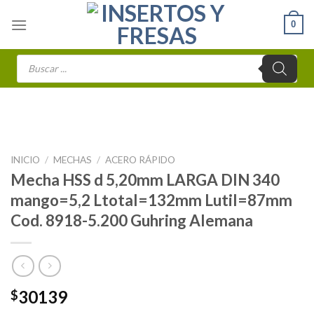
Skip
0
to
content
Búsqueda
de
productos
INICIO
/
MECHAS
/
ACERO RÁPIDO
Mecha HSS d 5,20mm LARGA DIN 340
mango=5,2 Ltotal=132mm Lutil=87mm
Cod. 8918-5.200 Guhring Alemana
30139
$