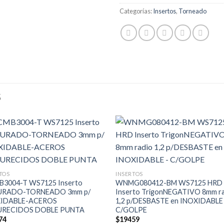
Categorías:
Insertos
,
Torneado
S
TOS
INSERTOS
3004-T WS7125 Inserto
WNMG080412-BM WS7125 HRD
URADO-TORNEADO 3mm p/
Inserto TrigonNEGATIVO 8mm ra
XIDABLE-ACEROS
1,2 p/DESBASTE en INOXIDABLE
URECIDOS DOBLE PUNTA
C/GOLPE
74
$
19459