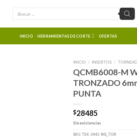
Búsqueda
de
productos
INICIO
HERRAMIENTAS DE CORTE
OFERTAS
INICIO
/
INSERTOS
/
TORNEA
QCMB6008-M WS
TRONZADO 6mm
PUNTA
28485
$
Sin existencias
SKU:
TEK-2441-INS_TOR