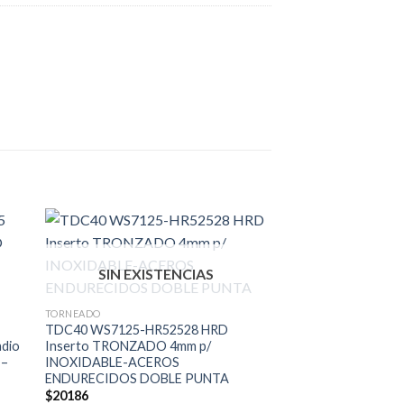
SIN EXISTENCIAS
TORNEADO
INSERTOS
TDC40 WS7125-HR52528 HRD
TCGT110204-AK W
dio
Inserto TRONZADO 4mm p/
Inserto Triangular 1
 –
INOXIDABLE-ACEROS
p/FINO en ALUMIN
ENDURECIDOS DOBLE PUNTA
$
11704
$
20186